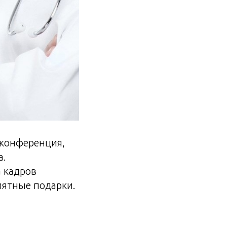
 конференция,
а.
 кадров
мятные подарки.